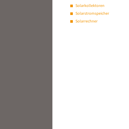
Solarkollektoren
Solarstromspeicher
Solarrechner