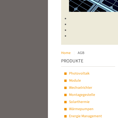
Home
AGB
PRODUKTE
Photovoltaik
Module
Wechselrichter
Montagegestelle
Solarthermie
Wärmepumpen
Energie Management